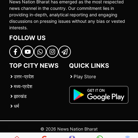
News Nation Bharat has emerged as the most respected
news channel in the country. Our commitment lies in
providing in-depth, analytical reporting and engaging
discussions on pressing issues without any bias or vested
interests.
FOLLOW US
TOP CITY NEWS
QUICK LINKS
उत्तर-प्रदेश
Play Store
मध्य-प्रदेश
झारखंड
धर्म
© 2026 News Nation Bharat
Home
|
About US
|
Contact Us
|
Policies
|
Terms and Conditions