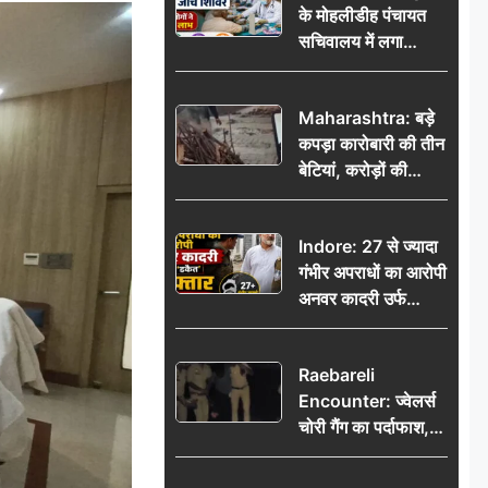
के मोहलीडीह पंचायत
सचिवालय में लगा
निःशुल्क स्वास्थ्य जांच
शिविर, सैकड़ों लोगों ने
Maharashtra: बड़े
उठाया लाभ
कपड़ा कारोबारी की तीन
बेटियां, करोड़ों की
कमाई… फिर भी पिता
अकेले: वृद्धाश्रम में गुजरे
Indore: 27 से ज्यादा
अंतिम दिन, 5100 रुपये
गंभीर अपराधों का आरोपी
भेजकर कहा– अंतिम
अनवर कादरी उर्फ
संस्कार कर दीजिए हम
‘डकैत’ गिरफ्तार, इंदौर
नहीं आ पाएंगे
पुलिस की बड़ी सफलता
Raebareli
Encounter: ज्वेलर्स
चोरी गैंग का पर्दाफाश,
पुलिस मुठभेड़ में दो
बदमाश घायल, 12.80