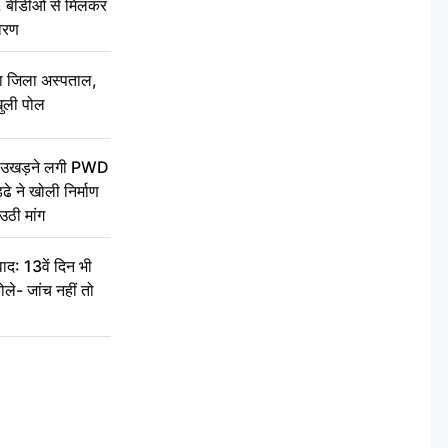
थन, बीडीओ से मिलकर
वरण
बा जिला अस्पताल,
ुली पोल
ें उखड़ने लगी PWD
े ने खोली निर्माण
उठी मांग
द: 13वें दिन भी
ले- जांच नहीं तो