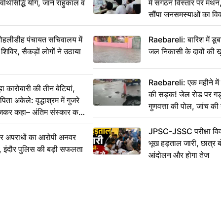
वार्थसिद्धि योग, जानें राहुकाल व
में संगठन विस्तार पर मं
सौंपा जनसमस्याओं का वि
 मोहलीडीह पंचायत सचिवालय में
Raebareli: बारिश में डू
 शिविर, सैकड़ों लोगों ने उठाया
जल निकासी के दावों की ख
Raebareli: एक महीने म
कारोबारी की तीन बेटियां,
की सड़क! जेल रोड पर गड्ढ
ा अकेले: वृद्धाश्रम में गुजरे
गुणवत्ता की पोल, जांच की 
ेजकर कहा– अंतिम संस्कार कर
JPSC-JSSC परीक्षा विवा
भीर अपराधों का आरोपी अनवर
भूख हड़ताल जारी, छात्र बो
र, इंदौर पुलिस की बड़ी सफलता
आंदोलन और होगा तेज