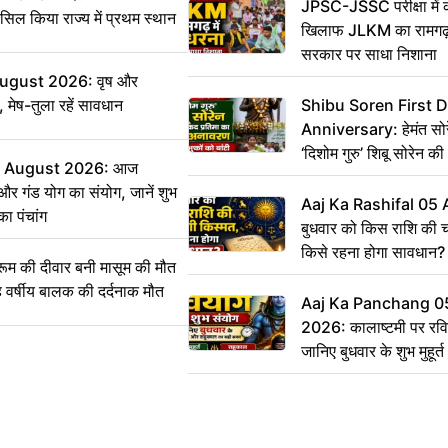
JPSC-JSSC परीक्षा में 
सिल किया राज्य में प्रथम स्थान
खिलाफ JLKM का रामगढ़ म
सरकार पर साधा निशाना
August 2026: वृष और
 मेष-तुला रहें सावधान
Shibu Soren First 
Anniversary: हेमंत सोरेन 
‘दिशोम गुरु’ शिबू सोरेन 
6 August 2026: आज
का किया अनावरण, लाभुकों
 और गंड योग का संयोग, जानें शुभ
परिसंपत्तियां
Aaj Ka Rashifal 05
का पंचांग
बुधवार को किस राशि की 
किसे रहना होगा सावधान?
 की दीवार बनी मासूम की मौत
वर्षीय बालक की दर्दनाक मौत
Aaj Ka Panchang 0
2026: कालाष्टमी पर रवि
जानिए बुधवार के शुभ मुहूर
सही समय