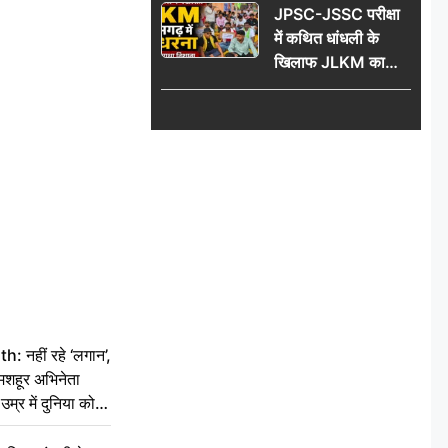
JPSC-JSSC परीक्षा
74 साल की उम्र में
में कथित धांधली के
दुनिया को कहा अलविदा
खिलाफ JLKM का
रामगढ़ में महाधरना,
सरकार पर साधा निशाना
नहीं रहे ‘लगान’,
मशहूर अभिनेता
म्र में दुनिया को