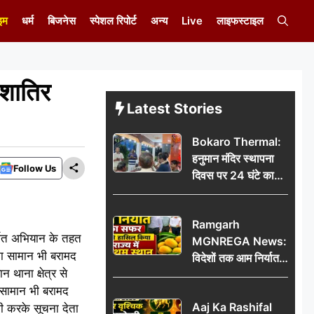
इम
धर्म
बिजनेस
स्पेशल रिपोर्ट
अन्य
Live
लाइफस्टाइल
 शातिर
Latest Stories
Bokaro Thermal:
हनुमान मंदिर स्थापना
Follow Us
दिवस पर 24 घंटे का
अखंड हरि कीर्तन,
भक्तिमय हुआ बोकारो
Ramgarh
थर्मल
तर्गत अभियान के तहत
MGNREGA News:
का सामान भी बरामद
विदेशों तक आम निर्यात
 थाना क्षेत्र से
का सफर, जिले ने
 सामान भी बरामद
हासिल किया राज्य में
Aaj Ka Rashifal
की करके सूचना देता
प्रथम स्थान