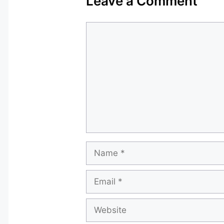
Leave a Comment
Comment
Name
Email
Website