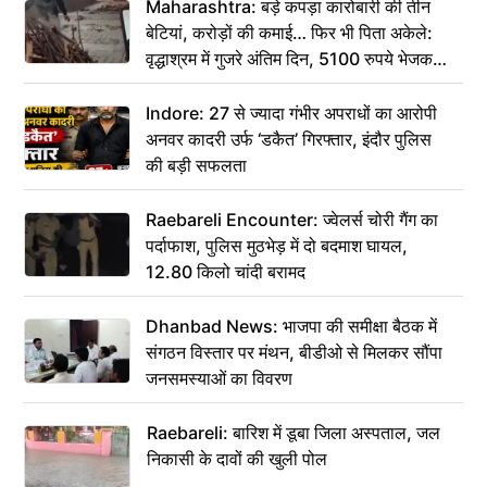
Maharashtra: बड़े कपड़ा कारोबारी की तीन
बेटियां, करोड़ों की कमाई… फिर भी पिता अकेले:
वृद्धाश्रम में गुजरे अंतिम दिन, 5100 रुपये भेजकर
कहा– अंतिम संस्कार कर दीजिए हम नहीं आ पाएंगे
Indore: 27 से ज्यादा गंभीर अपराधों का आरोपी
अनवर कादरी उर्फ ‘डकैत’ गिरफ्तार, इंदौर पुलिस
की बड़ी सफलता
Raebareli Encounter: ज्वेलर्स चोरी गैंग का
पर्दाफाश, पुलिस मुठभेड़ में दो बदमाश घायल,
12.80 किलो चांदी बरामद
Dhanbad News: भाजपा की समीक्षा बैठक में
संगठन विस्तार पर मंथन, बीडीओ से मिलकर सौंपा
जनसमस्याओं का विवरण
Raebareli: बारिश में डूबा जिला अस्पताल, जल
निकासी के दावों की खुली पोल