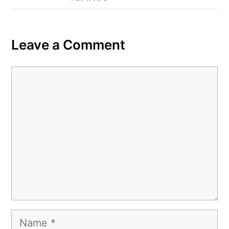
Leave a Comment
Comment
Name