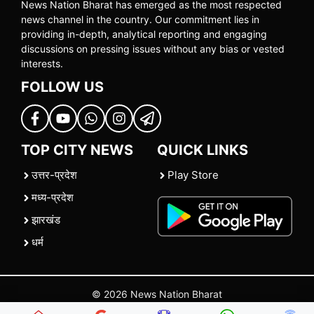
News Nation Bharat has emerged as the most respected
news channel in the country. Our commitment lies in
providing in-depth, analytical reporting and engaging
discussions on pressing issues without any bias or vested
interests.
FOLLOW US
TOP CITY NEWS
QUICK LINKS
उत्तर-प्रदेश
Play Store
मध्य-प्रदेश
झारखंड
धर्म
© 2026 News Nation Bharat
Home
|
About US
|
Contact Us
|
Policies
|
Terms and Conditions