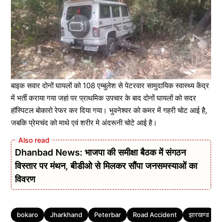
बाइक सवार दोनों घायलों को 108 एम्बुलेश से पेटरवार सामुदायिक स्वास्थ्य केंद्र
में भर्ती कराया गया जहां पर प्राथमिक उपचार के बाद दोनों घायलों को सदर
हॉस्पिटल बोकारो रेफर कर दिया गया। भुवनेश्वर को कमर में गहरी चोट आई है,
जबकि प्रेमचंद को माथे एवं शरीर मे अंदरूनी चोटे आई है।
Dhanbad News: भाजपा की समीक्षा बैठक में संगठन
विस्तार पर मंथन, बीडीओ से मिलकर सौंपा जनसमस्याओं का
विवरण
Tags
bokaro
Jharkhand
Peterbar
Road Accident
झारखण्ड