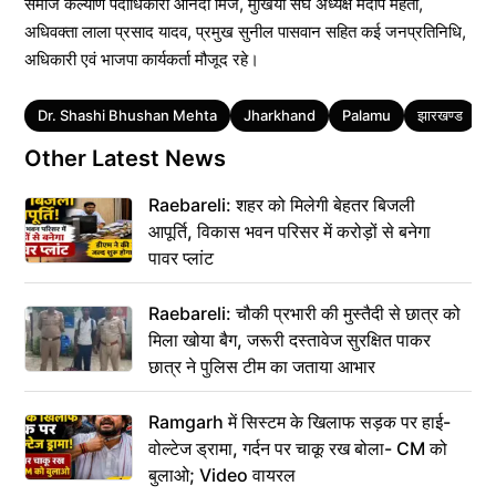
समाज कल्याण पदाधिकारी आनंदी मिंज, मुखिया संघ अध्यक्ष मंदीप मेहता,
अधिवक्ता लाला प्रसाद यादव, प्रमुख सुनील पासवान सहित कई जनप्रतिनिधि,
अधिकारी एवं भाजपा कार्यकर्ता मौजूद रहे।
Tags
Dr. Shashi Bhushan Mehta
Jharkhand
Palamu
झारखण्ड
ड
Other Latest News
Raebareli: शहर को मिलेगी बेहतर बिजली
आपूर्ति, विकास भवन परिसर में करोड़ों से बनेगा
पावर प्लांट
Raebareli: चौकी प्रभारी की मुस्तैदी से छात्र को
मिला खोया बैग, जरूरी दस्तावेज सुरक्षित पाकर
छात्र ने पुलिस टीम का जताया आभार
Ramgarh में सिस्टम के खिलाफ सड़क पर हाई-
वोल्टेज ड्रामा, गर्दन पर चाकू रख बोला- CM को
बुलाओ; Video वायरल