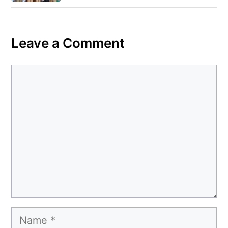
Leave a Comment
Comment
Name