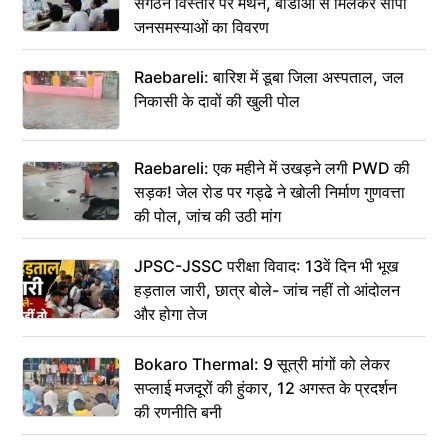
संगठन विस्तार पर मंथन, बीडीओ से मिलकर सौंपा
जनसमस्याओं का विवरण
Raebareli: बारिश में डूबा जिला अस्पताल, जल
निकासी के दावों की खुली पोल
Raebareli: एक महीने में उखड़ने लगी PWD की
सड़क! जेल रोड पर गड्ढे ने खोली निर्माण गुणवत्ता
की पोल, जांच की उठी मांग
JPSC-JSSC परीक्षा विवाद: 13वें दिन भी भूख
हड़ताल जारी, छात्र बोले- जांच नहीं तो आंदोलन
और होगा तेज
Bokaro Thermal: 9 सूत्री मांगों को लेकर
सप्लाई मजदूरों की हुंकार, 12 अगस्त के प्रदर्शन
की रणनीति बनी