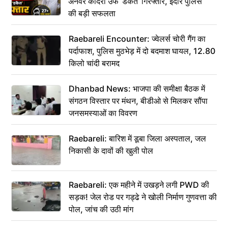
अनवर कादरी उर्फ ‘डकैत’ गिरफ्तार, इंदौर पुलिस
की बड़ी सफलता
Raebareli Encounter: ज्वेलर्स चोरी गैंग का
पर्दाफाश, पुलिस मुठभेड़ में दो बदमाश घायल, 12.80
किलो चांदी बरामद
Dhanbad News: भाजपा की समीक्षा बैठक में
संगठन विस्तार पर मंथन, बीडीओ से मिलकर सौंपा
जनसमस्याओं का विवरण
Raebareli: बारिश में डूबा जिला अस्पताल, जल
निकासी के दावों की खुली पोल
Raebareli: एक महीने में उखड़ने लगी PWD की
सड़क! जेल रोड पर गड्ढे ने खोली निर्माण गुणवत्ता की
पोल, जांच की उठी मांग