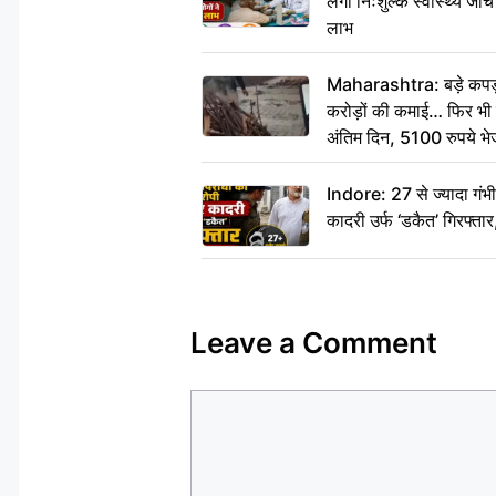
लगा निःशुल्क स्वास्थ्य जांच
लाभ
Maharashtra: बड़े कपड़ा 
करोड़ों की कमाई… फिर भी पित
अंतिम दिन, 5100 रुपये भ
दीजिए हम नहीं आ पाएंगे
Indore: 27 से ज्यादा गं
कादरी उर्फ ‘डकैत’ गिरफ्ता
Leave a Comment
Comment