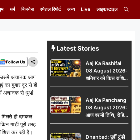
इम
धर्म
बिजनेस
स्पेशल रिपोर्ट
अन्य
Live
लाइफस्टाइल
Latest Stories
Follow Us
Aaj Ka Rashifal
08 August 2026:
 तभी उसमे अचानक आग
शनिवार को किस राशि
का गुबार दूर से ही
की चमकेगी किस्मत,
में अचानक से धुआं
किसे मिलेगा धन लाभ
Aaj Ka Panchang
और करियर में सफलता?
08 August 2026:
आज दशमी तिथि, रोहिणी
ना मिलते ही दमकल
नक्षत्र और सर्वार्थसिद्धि
किन गाड़ी पूरी तरह
योग, जानें राहुकाल व
कोशिश कर रही है।
Dhanbad: पूर्वी टुंडी
शुभ मुहूर्त