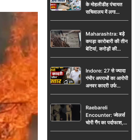
के मोहलीडीह पंचायत
सचिवालय में लगा
निःशुल्क स्वास्थ्य जांच
शिविर, सैकड़ों लोगों ने
Maharashtra: बड़े
उठाया लाभ
कपड़ा कारोबारी की तीन
बेटियां, करोड़ों की
कमाई… फिर भी पिता
अकेले: वृद्धाश्रम में गुजरे
Indore: 27 से ज्यादा
अंतिम दिन, 5100 रुपये
गंभीर अपराधों का आरोपी
भेजकर कहा– अंतिम
अनवर कादरी उर्फ
संस्कार कर दीजिए हम
‘डकैत’ गिरफ्तार, इंदौर
नहीं आ पाएंगे
पुलिस की बड़ी सफलता
Raebareli
Encounter: ज्वेलर्स
चोरी गैंग का पर्दाफाश,
पुलिस मुठभेड़ में दो
बदमाश घायल, 12.80