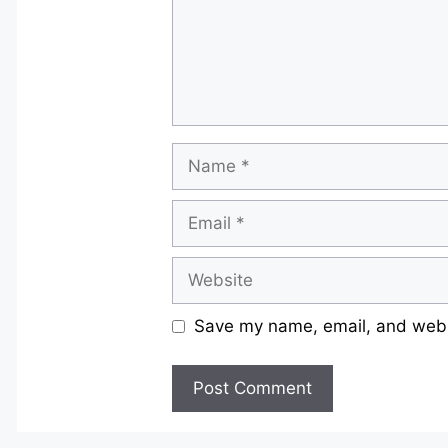
Name
Email
Website
Save my name, email, and websi