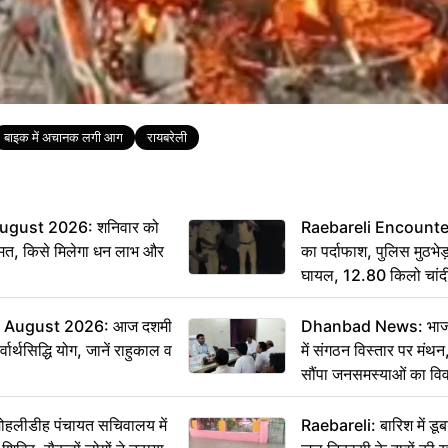
बाइक में अचानक लगी आग
रायबरेली
ugust 2026: शनिवार को
Raebareli Encounter: ज्
मत, किसे मिलेगा धन लाभ और
का पर्दाफाश, पुलिस मुठभेड़
घायल, 12.80 किलो चांद
 August 2026: आज दशमी
Dhanbad News: भाजपा 
वार्थसिद्धि योग, जानें राहुकाल व
में संगठन विस्तार पर मं
सौंपा जनसमस्याओं का वि
 मोहलीडीह पंचायत सचिवालय में
Raebareli: बारिश में डू