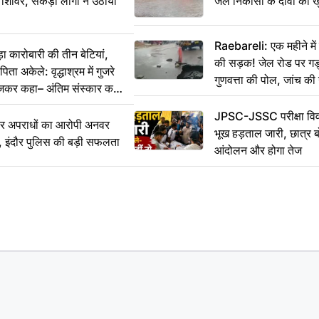
 शिविर, सैकड़ों लोगों ने उठाया
जल निकासी के दावों की ख
Raebareli: एक महीने म
कारोबारी की तीन बेटियां,
की सड़क! जेल रोड पर गड्ढ
ा अकेले: वृद्धाश्रम में गुजरे
गुणवत्ता की पोल, जांच की 
ेजकर कहा– अंतिम संस्कार कर
JPSC-JSSC परीक्षा विवा
भीर अपराधों का आरोपी अनवर
भूख हड़ताल जारी, छात्र बो
र, इंदौर पुलिस की बड़ी सफलता
आंदोलन और होगा तेज