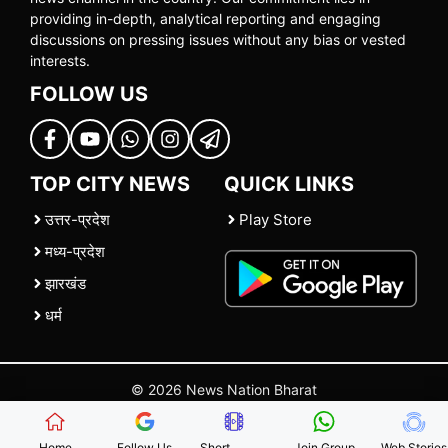
providing in-depth, analytical reporting and engaging
discussions on pressing issues without any bias or vested
interests.
FOLLOW US
TOP CITY NEWS
QUICK LINKS
उत्तर-प्रदेश
Play Store
मध्य-प्रदेश
झारखंड
धर्म
© 2026 News Nation Bharat
Home
|
About US
|
Contact Us
|
Policies
|
Terms and Conditions
Home
Follow Us
Short
Join Group
Web Stories