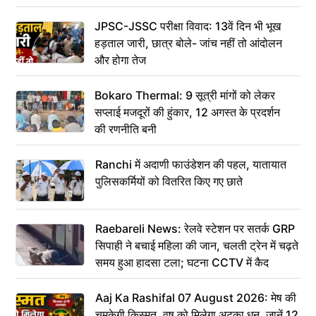
JPSC-JSSC परीक्षा विवाद: 13वें दिन भी भूख
हड़ताल जारी, छात्र बोले- जांच नहीं तो आंदोलन
और होगा तेज
Bokaro Thermal: 9 सूत्री मांगों को लेकर
सप्लाई मजदूरों की हुंकार, 12 अगस्त के प्रदर्शन
की रणनीति बनी
Ranchi में अदाणी फाउंडेशन की पहल, यातायात
पुलिसकर्मियों को वितरित किए गए छाते
Raebareli News: रेलवे स्टेशन पर सतर्क GRP
सिपाही ने बचाई महिला की जान, चलती ट्रेन में चढ़ते
समय हुआ हादसा टला; घटना CCTV में कैद
Aaj Ka Rashifal 07 August 2026: मेष की
चमकेगी किस्मत, वृष को मिलेगा अटका धन, जानें 12