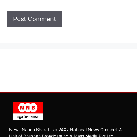
News Nation Bharat is a 24X7 National News Channel, A
Unit of Bhushan Broadcasting & Mass Media Pvt Ltd.