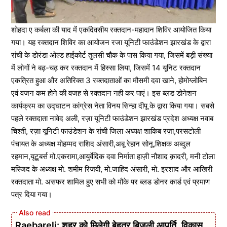
शोहदा ए कर्बला की याद में एकदिवसीय रक्तदान-महादान शिविर आयोजित किया
गया। यह रक्तदान शिविर का आयोजन रजा यूनिटी फाउंडेशन झारखंड के द्वारा
रांची के डोरंडा ओल्ड हाईकोर्ट तुलसी चौक के पास किया गया, जिसमें बड़ी संख्या
में लोगों ने बढ़-चढ़ कर रक्तदान में हिस्सा लिया, जिसमें 14 यूनिट रक्तदान
एकत्रित हुआ और अतिरिक्त 3 रक्तदाताओं का मौसमी दवा खाने, होमोग्लोबिन
एवं वजन कम होने की वजह से रक्तदान नही कर पाएं। इस ब्लड डोनेशन
कार्यक्रम का उद्घाटन कांग्रेस नेता विनय सिन्हा दीपू के द्वारा किया गया। सबसे
पहले रक्तदाता नावेद अली, रज़ा यूनिटी फाउंडेशन झारखंड प्रदेश अध्यक्ष नवाब
चिश्ती, रज़ा यूनिटी फाउंडेशन के रांची जिला अध्यक्ष शाकिब रज़ा,परसटोली
पंचायत के अध्यक्ष मोहम्मद राशिद अंसारी,अबू रेहान सोनू,शिक्षक अब्दुल
रहमान,यूटूबर्स मो.एकरामा,आयुर्वेदिक दवा निर्माता हाज़ी नौशाद क़ादरी, मनी टोला
मस्जिद के अध्यक्ष मो. शमीम रिजवी, मो.जाहिद अंसारी, मो. इरशाद और आखिरी
रक्तदाता मो. असफर शामिल हुए सभी को मौके पर ब्लड डोनर कार्ड एवं प्रमाण
पत्र दिया गया।
Raebareli: शहर को मिलेगी बेहतर बिजली आपूर्ति, विकास