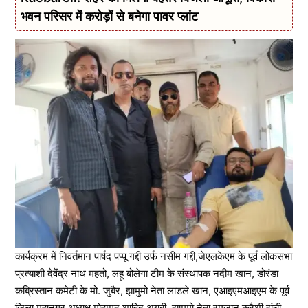
भवन परिसर में करोड़ों से बनेगा पावर प्लांट
कार्यक्रम में निवर्तमान पार्षद पप्पू गद्दी उर्फ नसीम गद्दी,जेएलकेएम के पूर्व लोकसभा
प्रत्याशी देवेंद्र नाथ महतो, लहू बोलेगा टीम के संस्थापक नदीम खान, डोरंडा
कब्रिस्तान कमेटी के मो. जुबैर, झामुमो नेता लाडले खान, एआइएमआइएम के पूर्व
जिला महानगर अध्यक्ष मोहम्मद शाहिद अयूबी, झामुमो नेता रमजान कुरैशी,रांची