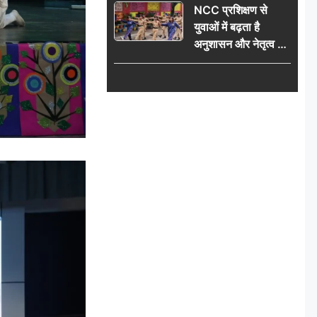
NCC प्रशिक्षण से
विधानसभा घेराव का
युवाओं में बढ़ता है
ऐलान
अनुशासन और नेतृत्व का
गुण: डॉ. जी.एन. खान