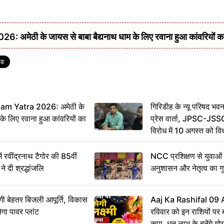
ठी के जायस से बाबा बैद्यनाथ धाम के लिए रवाना हुआ कांवरियों का 
्ड
m Yatra 2026: अमेठी के
गिरिडीह के न्यू परिषद भवन
 के लिए रवाना हुआ कांवरियों का
प्रेस वार्ता, JPSC-JSS
विरोध में 10 अगस्त को व
ऐलान
वींद्रनाथ टैगोर की 85वीं
NCC प्रशिक्षण से युवाओं मे
ने दी श्रद्धांजलि
अनुशासन और नेतृत्व का ग
ी बेहतर बिजली आपूर्ति, विकास
Aaj Ka Rashifal 09
ेगा पावर प्लांट
रविवार को इन राशियों पर बर
कृपा, धन लाभ के बनेंगे यो