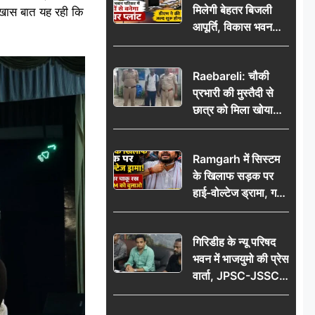
मिलेगी बेहतर बिजली
क खास बात यह रही कि
आपूर्ति, विकास भवन
परिसर में करोड़ों से
बनेगा पावर प्लांट
Raebareli: चौकी
प्रभारी की मुस्तैदी से
छात्र को मिला खोया
बैग, जरूरी दस्तावेज
सुरक्षित पाकर छात्र ने
Ramgarh में सिस्टम
पुलिस टीम का जताया
के खिलाफ सड़क पर
आभार
हाई-वोल्टेज ड्रामा, गर्दन
पर चाकू रख बोला- CM
को बुलाओ; Video
गिरिडीह के न्यू परिषद
वायरल
भवन में भाजयुमो की प्रेस
वार्ता, JPSC-JSSC
पेपर लीक के विरोध में
10 अगस्त को