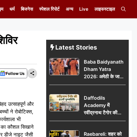
इम
धर्म
बिजनेस
स्पेशल रिपोर्ट
अन्य
Live
लाइफस्टाइल
शिविर
Latest Stories
Baba Baidyanath
Dham Yatra
Follow Us
2026: अमेठी के जायस
से बाबा बैद्यनाथ धाम के
लिए रवाना हुआ कांवरियों
Daffodils
का दूसरा जत्था
ेहद उत्साहपूर्ण और
Academy में
्चों ने रोबोटिक्स,
रवींद्रनाथ टैगोर की
ार्यशाला भी
85वीं पुण्यतिथि मनाई
नाने का कौशल सिखाने
गई, शिक्षकों ने दी
Raebareli: शहर को
और डीजे नाइट जैसी
श्रद्धांजलि