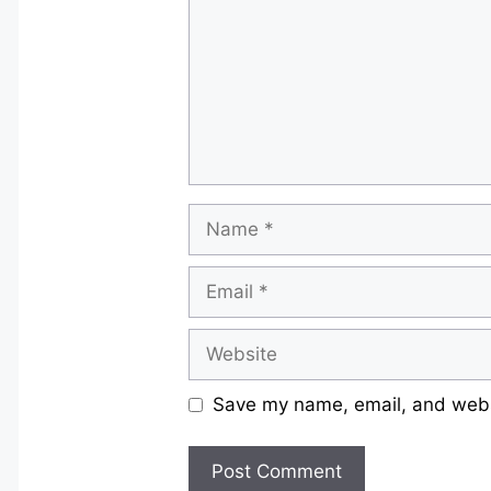
Name
Email
Website
Save my name, email, and websi