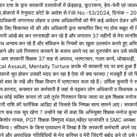
दत्ता के द्वारा सरकारी दस्तावेजों में छेड़छाड़, कूटरचना, हेरा-फेरी एवं ज
ाना,बोकारो में तेनुघाट कोर्ट के आदेश से FIR No.-53/2024, दिनांक –
क्षा पदाधिकारी जगरनाथ लोहरा व उच्च अधिकारियों को मैंने कई आवेदन देकर अभ
के लिए शिकायत भी की और अधिकारी द्वारा सत्यापित किए गए ठोस सबूत भी द
पनी आंखें बंद कर तानाशाही कर रहे है और लगातार 37 महीनों से मेरा मानस
 अन्याय कर रहे हैं और संविधान के नियमों का खुला उल्लघंन करते हुए अभि
कने और उसे गिरफ्तार करवाने के बजाय अपने पद का दुरुपयोग कर उसे संरक्षि
क आम सरकारी शिक्षक 37 माह से अपराध, भ्रष्टाचार, गलत कार्य, धोखाधड़ी,
sical Assault, Mentally Torture करके भी सरकारी पद पर बना हुआ हैं
कारो चुप होकर उसकी मदद कर रहा है ऐसा भी क्या फायदा / मजबूरी है जो शि
बचा के रखें और शिक्षा विभाग में भ्रष्टाचार चला रहे हैं। उर्मिला कुमारी ने
यालय हरनाद, कसमार का कर्मचारी है जहां से पढ़कर लोग अधिकारी व‌ विधायक
राध कोई व्यक्ति करता तो उसे तुरंत गिरफ्तार किया जाता पर इस शिक्षक मनोज 
ारी राशि की फारेंसिक आडिट हो जिससे कि निष्पक्ष सत्य सामने आए। सरकारी स्
 विभाग कब तक चुप रहेगा ? उन्होंने यह भी कहा कि अभियुक्त शिक्षक मनोज कुमार
 किशोर नायक, PGT शिक्षक विष्णुपद मंडल,महेंद्र प्रजापति व SMC अध्यक्षा 
बर्बाद किया। संविधान के किस प्रावधान में लिखा है कि सरकारी कर्मचारी अपने 
करे और अपराधिक गतिविधियों से मेरा करियर व मेरी जिंदगी बर्बाद करे तो उसे