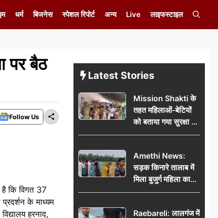
इम
धर्म
बिजनेस
स्पेशल रिपोर्ट
अन्य
Live
लाइफस्टाइल
ा पर बैठ
Latest Stories
Mission Shakti के
तहत महिलाओं-बेटियों
Follow Us
को बताया गया सुरक्षा के
अधिकार
Amethi News:
सड़क किनारे तालाब में
मिला बुजुर्ग महिला का
ना है कि विगत 37
शव, संदिग्ध परिस्थितियों
प्रदर्शन के माध्यम
में मौत से फैली सनसनी
Raebareli: लालगंज में
च विद्यालय हरनाद,