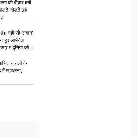
ूम की दीवार बनी
खेलते-खेलते छह
ौत
नहीं रहे ‘लगान’,
मशहूर अभिनेता
म्र में दुनिया को
कथित धांधली के
ें महाधरना,