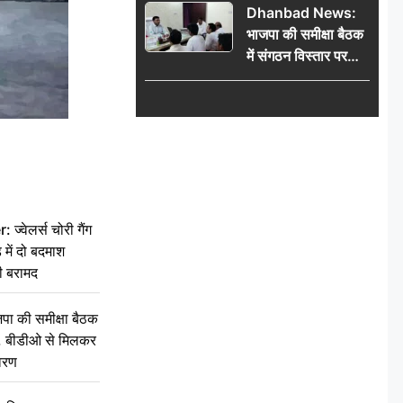
Dhanbad News:
किलो चांदी बरामद
भाजपा की समीक्षा बैठक
में संगठन विस्तार पर
मंथन, बीडीओ से
मिलकर सौंपा
जनसमस्याओं का विवरण
वेलर्स चोरी गैंग
 में दो बदमाश
ी बरामद
की समीक्षा बैठक
थन, बीडीओ से मिलकर
वरण