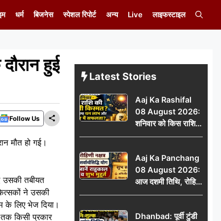
इम
धर्म
बिजनेस
स्पेशल रिपोर्ट
अन्य
Live
लाइफस्टाइल
 दौरान हुई
Latest Stories
Aaj Ka Rashifal
08 August 2026:
Follow Us
शनिवार को किस राशि
की चमकेगी किस्मत,
ौरान मौत हो गई।
किसे मिलेगा धन लाभ
Aaj Ka Panchang
और करियर में सफलता?
08 August 2026:
बाद उसकी तबीयत
आज दशमी तिथि, रोहिणी
कित्सकों ने उसकी
नक्षत्र और सर्वार्थसिद्धि
टम के लिए भेज दिया।
योग, जानें राहुकाल व
Dhanbad: पूर्वी टुंडी
ी तक किसी प्रकार
शुभ मुहूर्त