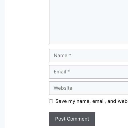
Name
Email
Website
Save my name, email, and websi