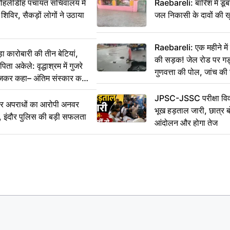
 मोहलीडीह पंचायत सचिवालय में
Raebareli: बारिश में डू
 शिविर, सैकड़ों लोगों ने उठाया
जल निकासी के दावों की ख
Raebareli: एक महीने म
कारोबारी की तीन बेटियां,
की सड़क! जेल रोड पर गड्ढ
ा अकेले: वृद्धाश्रम में गुजरे
गुणवत्ता की पोल, जांच की 
ेजकर कहा– अंतिम संस्कार कर
JPSC-JSSC परीक्षा विवा
भीर अपराधों का आरोपी अनवर
भूख हड़ताल जारी, छात्र बो
र, इंदौर पुलिस की बड़ी सफलता
आंदोलन और होगा तेज