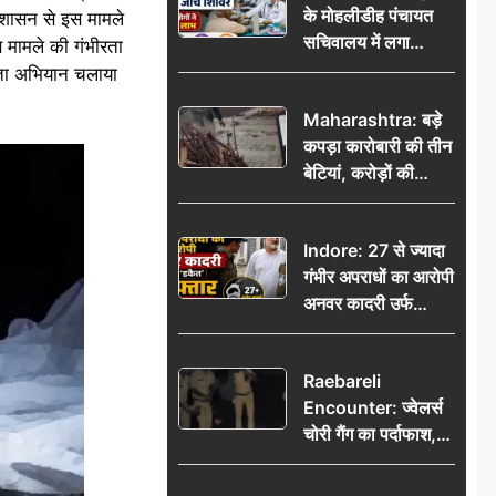
के मोहलीडीह पंचायत
्रशासन से इस मामले
सचिवालय में लगा
स मामले की गंभीरता
निःशुल्क स्वास्थ्य जांच
ूकता अभियान चलाया
शिविर, सैकड़ों लोगों ने
Maharashtra: बड़े
उठाया लाभ
कपड़ा कारोबारी की तीन
बेटियां, करोड़ों की
कमाई… फिर भी पिता
अकेले: वृद्धाश्रम में गुजरे
Indore: 27 से ज्यादा
अंतिम दिन, 5100 रुपये
गंभीर अपराधों का आरोपी
भेजकर कहा– अंतिम
अनवर कादरी उर्फ
संस्कार कर दीजिए हम
‘डकैत’ गिरफ्तार, इंदौर
नहीं आ पाएंगे
पुलिस की बड़ी सफलता
Raebareli
Encounter: ज्वेलर्स
चोरी गैंग का पर्दाफाश,
पुलिस मुठभेड़ में दो
बदमाश घायल, 12.80