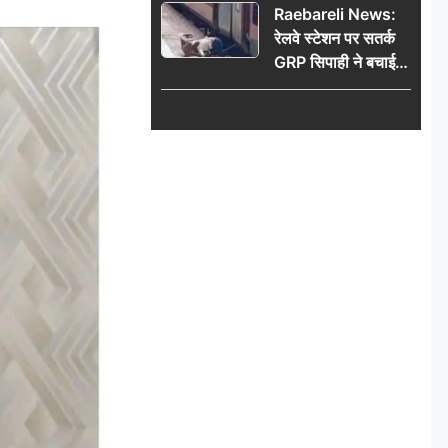
Raebareli News:
रेलवे स्टेशन पर सतर्क
GRP सिपाही ने बचाई
महिला की जान, चलती
ट्रेन में चढ़ते समय हुआ
हादसा टला; घटना
CCTV में कैद