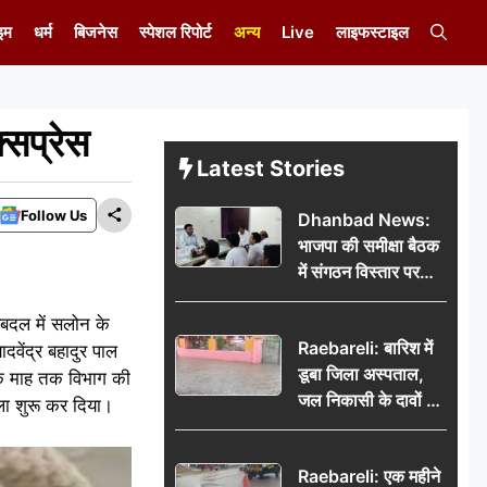
इम
धर्म
बिजनेस
स्पेशल रिपोर्ट
अन्य
Live
लाइफस्टाइल
्सप्रेस
Latest Stories
Follow Us
Dhanbad News:
भाजपा की समीक्षा बैठक
में संगठन विस्तार पर
मंथन, बीडीओ से
रबदल में सलोन के
मिलकर सौंपा
Raebareli: बारिश में
जनसमस्याओं का विवरण
दवेंद्र बहादुर पाल
डूबा जिला अस्पताल,
 एक माह तक विभाग की
जल निकासी के दावों की
ला शुरू कर दिया।
खुली पोल
Raebareli: एक महीने