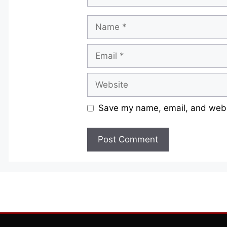
Name
Email
Website
Save my name, email, and websi