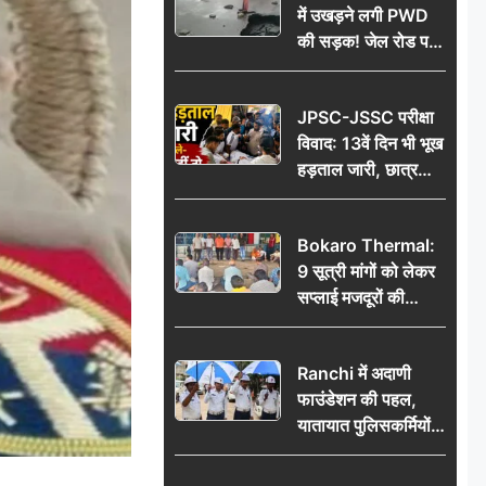
में उखड़ने लगी PWD
की सड़क! जेल रोड पर
गड्ढे ने खोली निर्माण
गुणवत्ता की पोल, जांच
JPSC-JSSC परीक्षा
की उठी मांग
विवाद: 13वें दिन भी भूख
हड़ताल जारी, छात्र
बोले- जांच नहीं तो
आंदोलन और होगा तेज
Bokaro Thermal:
9 सूत्री मांगों को लेकर
सप्लाई मजदूरों की
हुंकार, 12 अगस्त के
प्रदर्शन की रणनीति बनी
Ranchi में अदाणी
फाउंडेशन की पहल,
यातायात पुलिसकर्मियों
को वितरित किए गए छाते