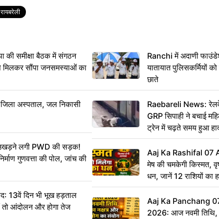
रायबरेली
 समीक्षा बैठक में संगठन
Ranchi में अदाणी फाउंड
से मिलकर सौंपा जनसमस्याओं का
यातायात पुलिसकर्मियों क
छाते
बा जिला अस्पताल, जल निकासी
Raebareli News: रेलवे 
GRP सिपाही ने बचाई मह
ट्रेन में चढ़ते समय हुआ 
CCTV में कैद
ं उखड़ने लगी PWD की सड़क!
Aaj Ka Rashifal 07
िर्माण गुणवत्ता की पोल, जांच की
मेष की चमकेगी किस्मत, व
धन, जानें 12 राशियों का 
: 13वें दिन भी भूख हड़ताल
Aaj Ka Panchang 0
ीं तो आंदोलन और होगा तेज
2026: आज नवमी तिथि, क