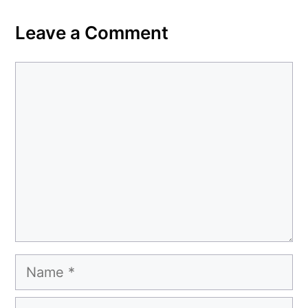
Leave a Comment
Comment
Name
Email