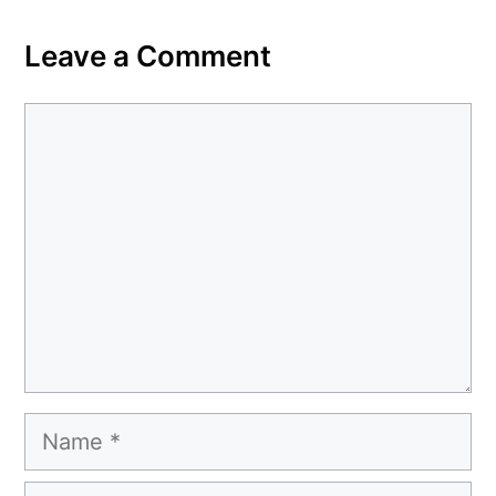
Leave a Comment
Comment
Name