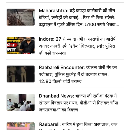
Maharashtra: बड़े कपड़ा कारोबारी की तीन
बेटियां, करोड़ों की कमाई… फिर भी पिता अकेले:
वृद्धाश्रम में गुजरे अंतिम दिन, 5100 रुपये भेजकर
कहा– अंतिम संस्कार कर दीजिए हम नहीं आ पाएंगे
Indore: 27 से ज्यादा गंभीर अपराधों का आरोपी
अनवर कादरी उर्फ ‘डकैत’ गिरफ्तार, इंदौर पुलिस
की बड़ी सफलता
Raebareli Encounter: ज्वेलर्स चोरी गैंग का
पर्दाफाश, पुलिस मुठभेड़ में दो बदमाश घायल,
12.80 किलो चांदी बरामद
Dhanbad News: भाजपा की समीक्षा बैठक में
संगठन विस्तार पर मंथन, बीडीओ से मिलकर सौंपा
जनसमस्याओं का विवरण
Raebareli: बारिश में डूबा जिला अस्पताल, जल