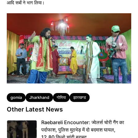
आदि सबों ने भाग लिया।
Tags
gomia
Jharkhand
गोमिया
झारखण्ड
Other Latest News
Raebareli Encounter: ज्वेलर्स चोरी गैंग का
पर्दाफाश, पुलिस मुठभेड़ में दो बदमाश घायल,
12.80 किलो चांदी बरामद