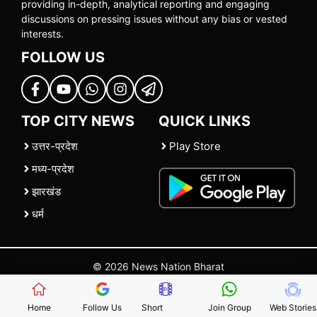
providing in-depth, analytical reporting and engaging
discussions on pressing issues without any bias or vested
interests.
FOLLOW US
TOP CITY NEWS
QUICK LINKS
उत्तर-प्रदेश
Play Store
मध्य-प्रदेश
झारखंड
धर्म
© 2026 News Nation Bharat
Home
|
About US
|
Contact Us
|
Policies
|
Terms and Conditions
Home
Follow Us
Short
Join Group
Web Stories