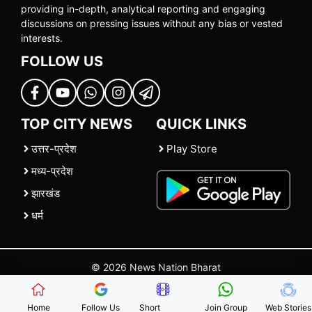
providing in-depth, analytical reporting and engaging
discussions on pressing issues without any bias or vested
interests.
FOLLOW US
TOP CITY NEWS
QUICK LINKS
उत्तर-प्रदेश
Play Store
मध्य-प्रदेश
झारखंड
धर्म
© 2026 News Nation Bharat
Home
|
About US
|
Contact Us
|
Policies
|
Terms and Conditions
Home
Follow Us
Short
Join Group
Web Stories