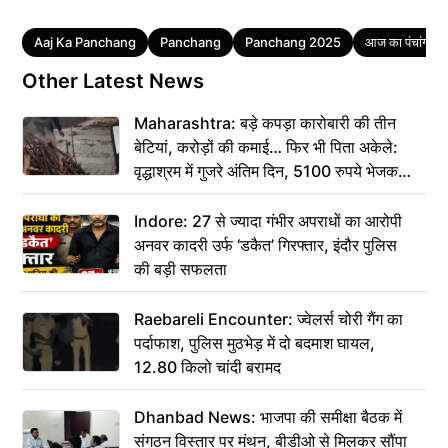
Tags
Aaj Ka Panchang
Panchang
Panchang 2025
आज का पंचांग
Other Latest News
Maharashtra: बड़े कपड़ा कारोबारी की तीन
बेटियां, करोड़ों की कमाई… फिर भी पिता अकेले:
वृद्धाश्रम में गुजरे अंतिम दिन, 5100 रुपये भेजकर
कहा– अंतिम संस्कार कर दीजिए हम नहीं आ पाएंगे
Indore: 27 से ज्यादा गंभीर अपराधों का आरोपी
अनवर कादरी उर्फ ‘डकैत’ गिरफ्तार, इंदौर पुलिस
की बड़ी सफलता
Raebareli Encounter: ज्वेलर्स चोरी गैंग का
पर्दाफाश, पुलिस मुठभेड़ में दो बदमाश घायल,
12.80 किलो चांदी बरामद
Dhanbad News: भाजपा की समीक्षा बैठक में
संगठन विस्तार पर मंथन, बीडीओ से मिलकर सौंपा