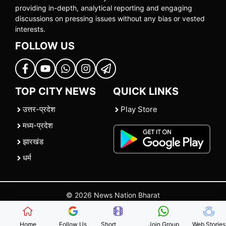
providing in-depth, analytical reporting and engaging
discussions on pressing issues without any bias or vested
interests.
FOLLOW US
TOP CITY NEWS
QUICK LINKS
उत्तर-प्रदेश
Play Store
मध्य-प्रदेश
झारखंड
धर्म
© 2026 News Nation Bharat
Home
|
About US
|
Contact Us
|
Policies
|
Terms and Conditions
Home
Follow Us
Short
Join Group
Web Stories