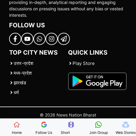
providing in-depth, analytical reporting and engaging
discussions on pressing issues without any bias or vested
interests.
FOLLOW US
TOP CITY NEWS
QUICK LINKS
उत्तर-प्रदेश
Play Store
मध्य-प्रदेश
झारखंड
धर्म
© 2026 News Nation Bharat
Home
|
About US
|
Contact Us
|
Policies
|
Terms and Conditions
Home
Follow Us
Short
Join Group
Web Stories