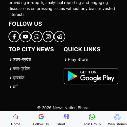
providing in-depth, analytical reporting and engaging
discussions on pressing issues without any bias or vested
interests.
FOLLOW US
TOP CITY NEWS
QUICK LINKS
उत्तर-प्रदेश
Play Store
मध्य-प्रदेश
झारखंड
धर्म
© 2026 News Nation Bharat
Home
|
About US
|
Contact Us
|
Policies
|
Terms and Conditions
Home
Follow Us
Short
Join Group
Web Stories