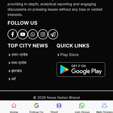
providing in-depth, analytical reporting and engaging
discussions on pressing issues without any bias or vested
interests.
FOLLOW US
TOP CITY NEWS
QUICK LINKS
उत्तर-प्रदेश
Play Store
मध्य-प्रदेश
झारखंड
धर्म
© 2026 News Nation Bharat
Home
|
About US
|
Contact Us
|
Policies
|
Terms and Conditions
Home
Follow Us
Short
Join Group
Web Stories