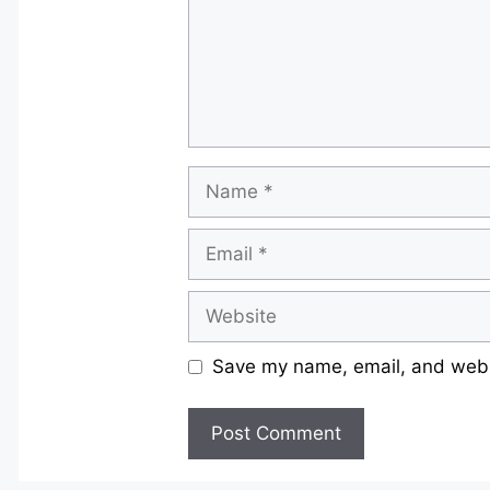
Name
Email
Website
Save my name, email, and websi