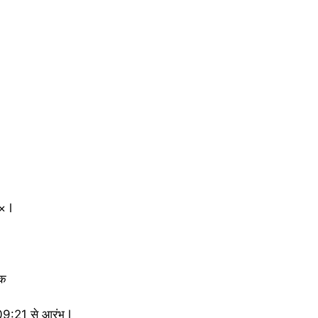
 l
तक
 09:21 से आरंभ l