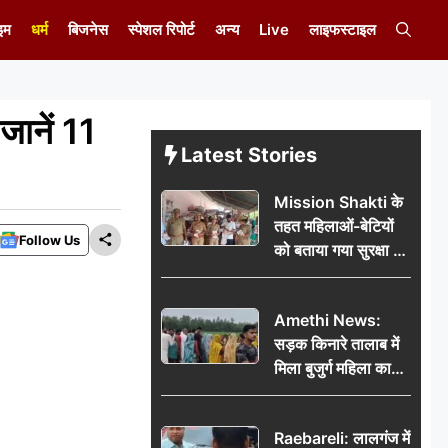
इम
धर्म
बिजनेस
स्पेशल रिपोर्ट
अन्य
Live
लाइफस्टाइल
ानें 11
Latest Stories
Mission Shakti के
तहत महिलाओं-बेटियों
Follow Us
को बताया गया सुरक्षा के
अधिकार
Amethi News:
सड़क किनारे तालाब में
मिला बुजुर्ग महिला का
शव, संदिग्ध परिस्थितियों
में मौत से फैली सनसनी
Raebareli: लालगंज में