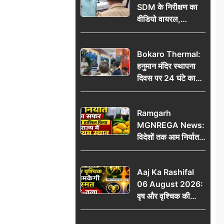
SDM के निरीक्षण का
वीडियो वायरल,
प्रशासनिक सक्रियता
या सुर्खियां बटोरने की
Bokaro Thermal:
कवायद?
हनुमान मंदिर स्थापना
दिवस पर 24 घंटे का
अखंड हरि कीर्तन,
भक्तिमय हुआ बोकारो
Ramgarh
थर्मल
MGNREGA News:
विदेशों तक आम निर्यात
का सफर, जिले ने
हासिल किया राज्य में
Aaj Ka Rashifal
प्रथम स्थान
06 August 2026:
वृष और वृश्चिक की
चमकेगी किस्मत, मेष-
तुला रहें सावधान