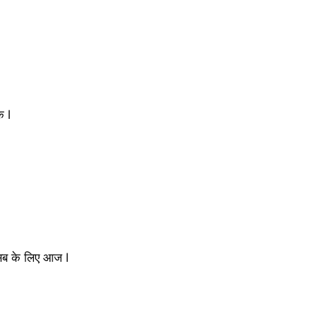
क l
त सब के लिए आज l