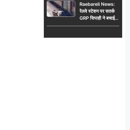
Raebareli News:
रेलवे स्टेशन पर सतर्क
GRP सिपाही ने बचाई
महिला की जान, चलती
ट्रेन में चढ़ते समय हुआ
हादसा टला; घटना
CCTV में कैद