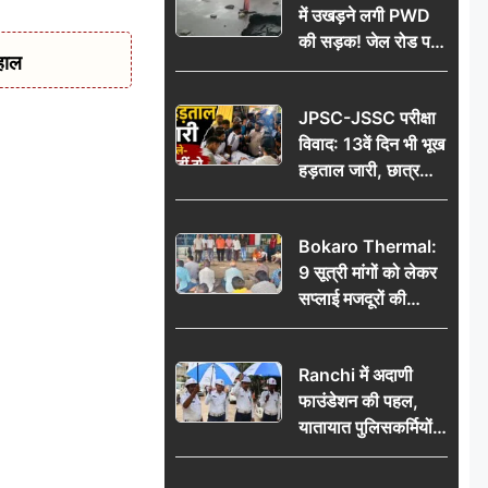
में उखड़ने लगी PWD
की सड़क! जेल रोड पर
हाल
गड्ढे ने खोली निर्माण
गुणवत्ता की पोल, जांच
JPSC-JSSC परीक्षा
की उठी मांग
विवाद: 13वें दिन भी भूख
हड़ताल जारी, छात्र
बोले- जांच नहीं तो
आंदोलन और होगा तेज
Bokaro Thermal:
9 सूत्री मांगों को लेकर
सप्लाई मजदूरों की
हुंकार, 12 अगस्त के
प्रदर्शन की रणनीति बनी
Ranchi में अदाणी
फाउंडेशन की पहल,
यातायात पुलिसकर्मियों
को वितरित किए गए छाते