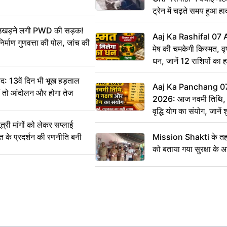
ट्रेन में चढ़ते समय हुआ 
CCTV में कैद
ं उखड़ने लगी PWD की सड़क!
Aaj Ka Rashifal 07
िर्माण गुणवत्ता की पोल, जांच की
मेष की चमकेगी किस्मत, व
धन, जानें 12 राशियों का 
: 13वें दिन भी भूख हड़ताल
Aaj Ka Panchang 0
ीं तो आंदोलन और होगा तेज
2026: आज नवमी तिथि, क
वृद्धि योग का संयोग, जानें श
का सही समय
ी मांगों को लेकर सप्लाई
्त के प्रदर्शन की रणनीति बनी
Mission Shakti के तहत
को बताया गया सुरक्षा के 