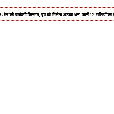
की चमकेगी किस्मत, वृष को मिलेगा अटका धन, जानें 12 राशियों का 