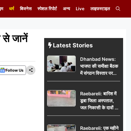
इम
धर्म
बिजनेस
स्पेशल रिपोर्ट
अन्य
Live
लाइफस्टाइल
े जानें
Latest Stories
Dhanbad News:
भाजपा की समीक्षा बैठक
Follow Us
में संगठन विस्तार पर
मंथन, बीडीओ से
मिलकर सौंपा
Raebareli: बारिश में
जनसमस्याओं का विवरण
डूबा जिला अस्पताल,
जल निकासी के दावों की
खुली पोल
Raebareli: एक महीने