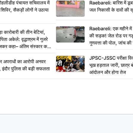
 मोहलीडीह पंचायत सचिवालय में
Raebareli: बारिश में डू
 शिविर, सैकड़ों लोगों ने उठाया
जल निकासी के दावों की ख
Raebareli: एक महीने म
कारोबारी की तीन बेटियां,
की सड़क! जेल रोड पर गड्ढ
ा अकेले: वृद्धाश्रम में गुजरे
गुणवत्ता की पोल, जांच की 
ेजकर कहा– अंतिम संस्कार कर
JPSC-JSSC परीक्षा विवा
भीर अपराधों का आरोपी अनवर
भूख हड़ताल जारी, छात्र बो
र, इंदौर पुलिस की बड़ी सफलता
आंदोलन और होगा तेज