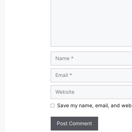
Name
Email
Website
Save my name, email, and websi