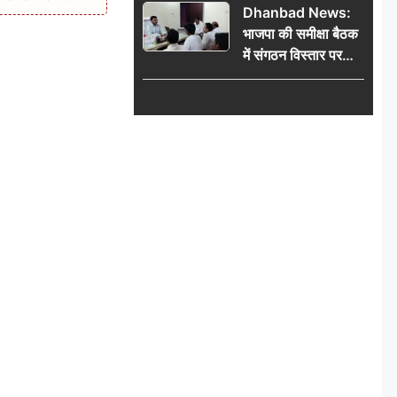
Dhanbad News:
किलो चांदी बरामद
भाजपा की समीक्षा बैठक
में संगठन विस्तार पर
मंथन, बीडीओ से
मिलकर सौंपा
जनसमस्याओं का विवरण