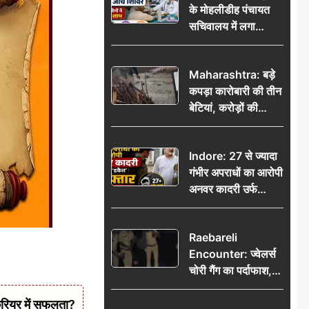
के मोहलीडीह पंचायत
सचिवालय में लगा
निःशुल्क स्वास्थ्य जांच
शिविर, सैकड़ों लोगों ने
Maharashtra: बड़े
उठाया लाभ
कपड़ा कारोबारी की तीन
बेटियां, करोड़ों की
कमाई… फिर भी पिता
अकेले: वृद्धाश्रम में गुजरे
Indore: 27 से ज्यादा
अंतिम दिन, 5100 रुपये
गंभीर अपराधों का आरोपी
भेजकर कहा– अंतिम
अनवर कादरी उर्फ
संस्कार कर दीजिए हम
‘डकैत’ गिरफ्तार, इंदौर
नहीं आ पाएंगे
पुलिस की बड़ी सफलता
Raebareli
Encounter: ज्वेलर्स
चोरी गैंग का पर्दाफाश,
पुलिस मुठभेड़ में दो
बदमाश घायल, 12.80
रियर में सफलता?