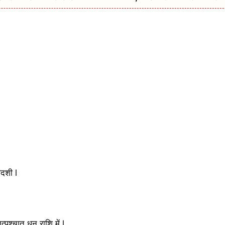
दशी l
्पश्चात धनु राशि में l