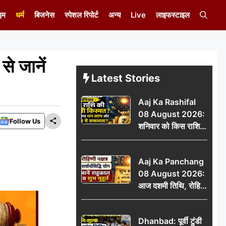
इम
धर्म
बिजनेस
स्पेशल रिपोर्ट
अन्य
Live
लाइफस्टाइल
 जानें
Latest Stories
Aaj Ka Rashifal
08 August 2026:
Follow Us
शनिवार को किस राशि
की चमकेगी किस्मत,
किसे मिलेगा धन लाभ
Aaj Ka Panchang
और करियर में सफलता?
08 August 2026:
आज दशमी तिथि, रोहिणी
नक्षत्र और सर्वार्थसिद्धि
योग, जानें राहुकाल व
Dhanbad: पूर्वी टुंडी
शुभ मुहूर्त