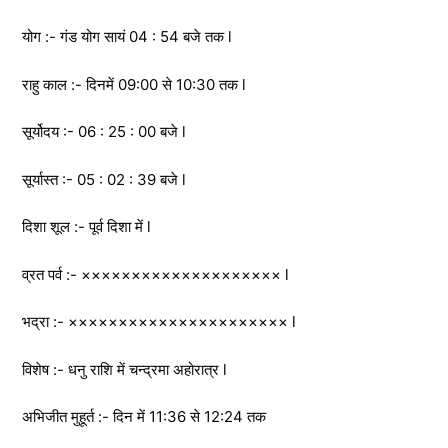
योग :- गंड योग सायं 04 : 54 बजे तक l
राहु काल :- दिनमें 09:00 से 10:30 तक l
सूर्योदय :- 06 : 25 : 00 बजे l
सूर्यास्त :- 05 : 02 : 39 बजे l
दिशा शूल :- पूर्व दिशा में l
व्रत पर्व :- ×××××××××××××××××××× l
भद्रा :- ×××××××××××××××××××××× l
विशेष :- धनु राशि में चन्द्रमा अहोरात्र l
अभिजीत मुहूर्त :- दिन में 11:36 से 12:24 तक