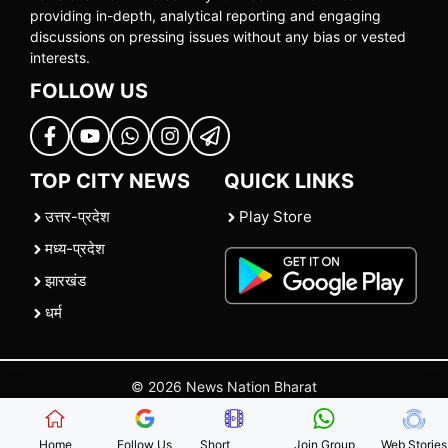
providing in-depth, analytical reporting and engaging
discussions on pressing issues without any bias or vested
interests.
FOLLOW US
TOP CITY NEWS
QUICK LINKS
उत्तर-प्रदेश
Play Store
मध्य-प्रदेश
झारखंड
धर्म
© 2026 News Nation Bharat
Home
|
About US
|
Contact Us
|
Policies
|
Terms and Conditions
Home
Follow Us
Short
Join Group
Web Stories