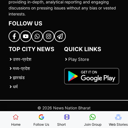
providing in-depth, analytical reporting and engaging
discussions on pressing issues without any bias or vested
interests.
FOLLOW US
TOP CITY NEWS
QUICK LINKS
उत्तर-प्रदेश
Play Store
मध्य-प्रदेश
झारखंड
धर्म
© 2026 News Nation Bharat
Home
|
About US
|
Contact Us
|
Policies
|
Terms and Conditions
Home
Follow Us
Short
Join Group
Web Stories