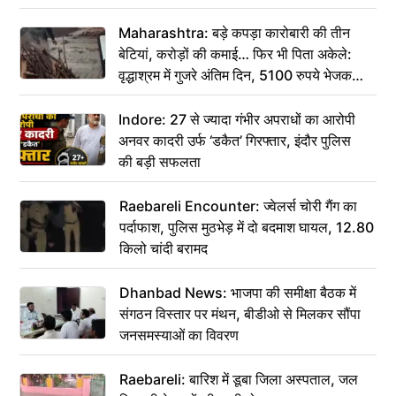
Maharashtra: बड़े कपड़ा कारोबारी की तीन
बेटियां, करोड़ों की कमाई… फिर भी पिता अकेले:
वृद्धाश्रम में गुजरे अंतिम दिन, 5100 रुपये भेजकर
कहा– अंतिम संस्कार कर दीजिए हम नहीं आ पाएंगे
Indore: 27 से ज्यादा गंभीर अपराधों का आरोपी
अनवर कादरी उर्फ ‘डकैत’ गिरफ्तार, इंदौर पुलिस
की बड़ी सफलता
Raebareli Encounter: ज्वेलर्स चोरी गैंग का
पर्दाफाश, पुलिस मुठभेड़ में दो बदमाश घायल, 12.80
किलो चांदी बरामद
Dhanbad News: भाजपा की समीक्षा बैठक में
संगठन विस्तार पर मंथन, बीडीओ से मिलकर सौंपा
जनसमस्याओं का विवरण
Raebareli: बारिश में डूबा जिला अस्पताल, जल