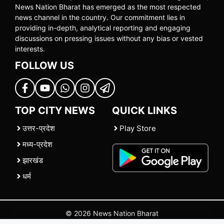
News Nation Bharat has emerged as the most respected
news channel in the country. Our commitment lies in
providing in-depth, analytical reporting and engaging
discussions on pressing issues without any bias or vested
interests.
FOLLOW US
TOP CITY NEWS
QUICK LINKS
उत्तर-प्रदेश
Play Store
मध्य-प्रदेश
झारखंड
धर्म
© 2026 News Nation Bharat
Home
|
About US
|
Contact Us
|
Policies
|
Terms and Conditions