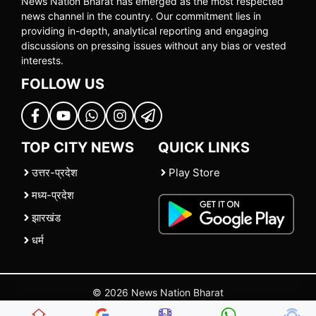
News Nation Bharat has emerged as the most respected
news channel in the country. Our commitment lies in
providing in-depth, analytical reporting and engaging
discussions on pressing issues without any bias or vested
interests.
FOLLOW US
TOP CITY NEWS
QUICK LINKS
उत्तर-प्रदेश
Play Store
मध्य-प्रदेश
झारखंड
धर्म
© 2026 News Nation Bharat
Home
|
About US
|
Contact Us
|
Policies
|
Terms and Conditions