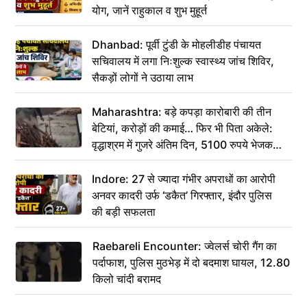
योग, जानें राहुकाल व शुभ मुहूर्त
Dhanbad: पूर्वी टुंडी के मोहलीडीह पंचायत
सचिवालय में लगा निःशुल्क स्वास्थ्य जांच शिविर,
सैकड़ों लोगों ने उठाया लाभ
Maharashtra: बड़े कपड़ा कारोबारी की तीन
बेटियां, करोड़ों की कमाई… फिर भी पिता अकेले:
वृद्धाश्रम में गुजरे अंतिम दिन, 5100 रुपये भेजकर
कहा– अंतिम संस्कार कर दीजिए हम नहीं आ पाएंगे
Indore: 27 से ज्यादा गंभीर अपराधों का आरोपी
अनवर कादरी उर्फ ‘डकैत’ गिरफ्तार, इंदौर पुलिस
की बड़ी सफलता
Raebareli Encounter: ज्वेलर्स चोरी गैंग का
पर्दाफाश, पुलिस मुठभेड़ में दो बदमाश घायल, 12.80
किलो चांदी बरामद