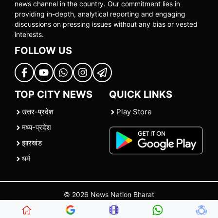
news channel in the country. Our commitment lies in
providing in-depth, analytical reporting and engaging
discussions on pressing issues without any bias or vested
interests.
FOLLOW US
TOP CITY NEWS
QUICK LINKS
उत्तर-प्रदेश
Play Store
मध्य-प्रदेश
झारखंड
धर्म
© 2026 News Nation Bharat
Home
|
About US
|
Contact Us
|
Policies
|
Terms and Conditions