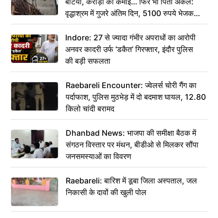
बेटियां, करोड़ों की कमाई… फिर भी पिता अकेले:
वृद्धाश्रम में गुजरे अंतिम दिन, 5100 रुपये भेजकर
कहा– अंतिम संस्कार कर दीजिए हम नहीं आ पाएंगे
Indore: 27 से ज्यादा गंभीर अपराधों का आरोपी
अनवर कादरी उर्फ ‘डकैत’ गिरफ्तार, इंदौर पुलिस
की बड़ी सफलता
Raebareli Encounter: ज्वेलर्स चोरी गैंग का
पर्दाफाश, पुलिस मुठभेड़ में दो बदमाश घायल, 12.80
किलो चांदी बरामद
Dhanbad News: भाजपा की समीक्षा बैठक में
संगठन विस्तार पर मंथन, बीडीओ से मिलकर सौंपा
जनसमस्याओं का विवरण
Raebareli: बारिश में डूबा जिला अस्पताल, जल
निकासी के दावों की खुली पोल