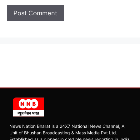
News Nation Bharat is a 24X7 National News Channel, A
Unit of Bhushan Broadcasting & Mass Media Pvt Ltd.
Established as a pioneer in credible news reporting in India,