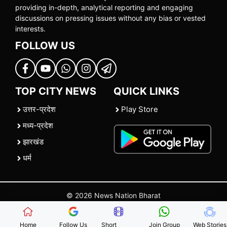
providing in-depth, analytical reporting and engaging
discussions on pressing issues without any bias or vested
interests.
FOLLOW US
TOP CITY NEWS
QUICK LINKS
उत्तर-प्रदेश
Play Store
मध्य-प्रदेश
झारखंड
धर्म
© 2026 News Nation Bharat
Home
|
About US
|
Contact Us
|
Policies
|
Terms and Conditions
Home
Follow Us
Short
Join Group
Web Stories