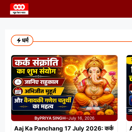
Skip
to
content
धर्म
By
PRIYA SINGH
July 16, 2026
—
Aaj Ka Panchang 17 July 2026: कर्क