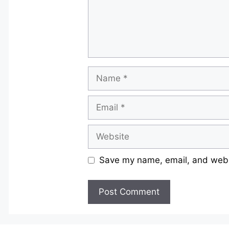
Name
Email
Website
Save my name, email, and websi