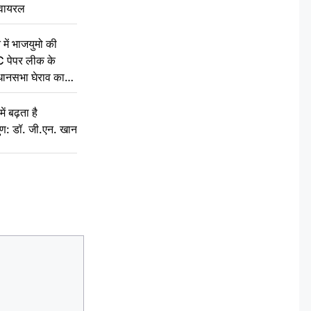
वायरल
 में भाजयुमो की
C पेपर लीक के
िधानसभा घेराव का
ं बढ़ता है
ुण: डॉ. जी.एन. खान