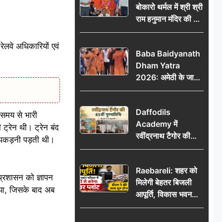
बोकारो थर्मल में श्री श्री
राम हनुमान मंदिर की नई
कमेटी गठित, बाबूलाल
गिरि फिर बने अध्यक्ष
रेलवे अधिकारियों एवं
Baba Baidyanath
Dham Yatra
2026: अमेठी के जायस
से बाबा बैद्यनाथ धाम के
लिए रवाना हुआ कांवरियों
Daffodils
का दूसरा जत्था
े समय से भारी
Academy में
ट्रेन थी। ट्रेन बंद
रवींद्रनाथ टैगोर की
 पकड़नी पड़ती थी।
85वीं पुण्यतिथि मनाई
गई, शिक्षकों ने दी
Raebareli: शहर को
श्रद्धांजलि
 प्रशासन को ज्ञापन
मिलेगी बेहतर बिजली
 गया, जिसके बाद अब
आपूर्ति, विकास भवन
परिसर में करोड़ों से
बनेगा पावर प्लांट