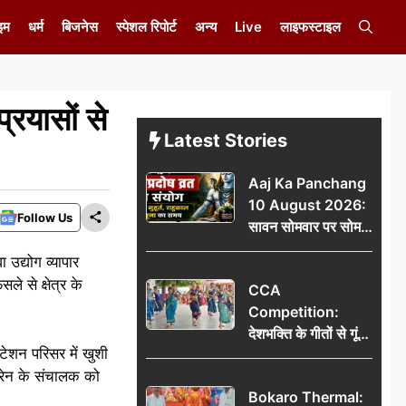
इम
धर्म
बिजनेस
स्पेशल रिपोर्ट
अन्य
Live
लाइफस्टाइल
रयासों से
Latest Stories
Aaj Ka Panchang
10 August 2026:
Follow Us
सावन सोमवार पर सोम
प्रदोष व्रत का संयोग,
उद्योग व्यापार
जानें शुभ मुहूर्त, राहुकाल
े से क्षेत्र के
CCA
और पूजा का समय
Competition:
देशभक्ति के गीतों से गूंजा
्टेशन परिसर में खुशी
डीएवी कथारा, लोक
ट्रेन के संचालक को
नृत्य और नृत्य-नाटिका ने
Bokaro Thermal:
बांधा समां