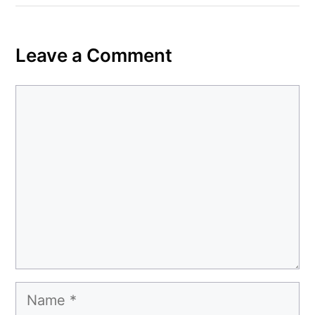
Leave a Comment
Comment
Name