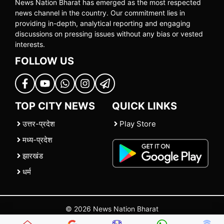
News Nation Bharat has emerged as the most respected
news channel in the country. Our commitment lies in
providing in-depth, analytical reporting and engaging
discussions on pressing issues without any bias or vested
interests.
FOLLOW US
TOP CITY NEWS
QUICK LINKS
उत्तर-प्रदेश
Play Store
मध्य-प्रदेश
झारखंड
धर्म
© 2026 News Nation Bharat
Home
|
About US
|
Contact Us
|
Policies
|
Terms and Conditions