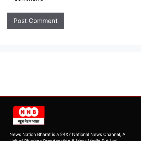
News Nation Bharat is a 24X7 National News Channel, A
Unit of Bhushan Broadcasting & Mass Media Pvt Ltd.