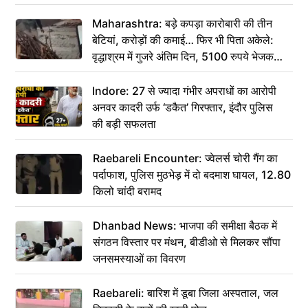
Maharashtra: बड़े कपड़ा कारोबारी की तीन
बेटियां, करोड़ों की कमाई… फिर भी पिता अकेले:
वृद्धाश्रम में गुजरे अंतिम दिन, 5100 रुपये भेजकर
कहा– अंतिम संस्कार कर दीजिए हम नहीं आ पाएंगे
Indore: 27 से ज्यादा गंभीर अपराधों का आरोपी
अनवर कादरी उर्फ ‘डकैत’ गिरफ्तार, इंदौर पुलिस
की बड़ी सफलता
Raebareli Encounter: ज्वेलर्स चोरी गैंग का
पर्दाफाश, पुलिस मुठभेड़ में दो बदमाश घायल, 12.80
किलो चांदी बरामद
Dhanbad News: भाजपा की समीक्षा बैठक में
संगठन विस्तार पर मंथन, बीडीओ से मिलकर सौंपा
जनसमस्याओं का विवरण
Raebareli: बारिश में डूबा जिला अस्पताल, जल