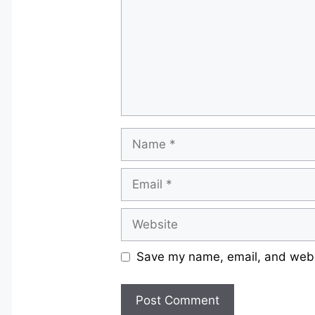
Name
Email
Website
Save my name, email, and websi