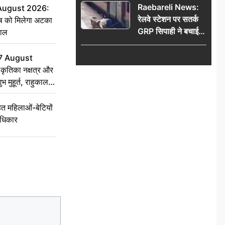
Raebareli News:
 August 2026:
रेलवे स्टेशन पर सतर्क
ृष को मिलेगा अटका
GRP सिपाही ने बचाई
हाल
महिला की जान, चलती
ट्रेन में चढ़ते समय हुआ
7 August
हादसा टला; घटना
ृतिका नक्षत्र और
CCTV में कैद
ुभ मुहूर्त, राहुकाल
 महिलाओं-बेटियों
अधिकार