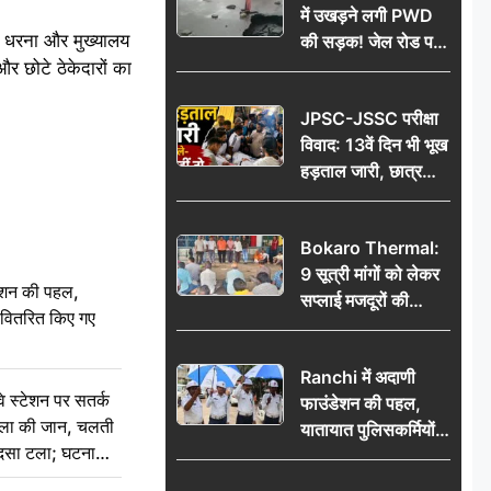
में उखड़ने लगी PWD
िक धरना और मुख्यालय
की सड़क! जेल रोड पर
र छोटे ठेकेदारों का
गड्ढे ने खोली निर्माण
गुणवत्ता की पोल, जांच
JPSC-JSSC परीक्षा
की उठी मांग
विवाद: 13वें दिन भी भूख
हड़ताल जारी, छात्र
बोले- जांच नहीं तो
आंदोलन और होगा तेज
Bokaro Thermal:
9 सूत्री मांगों को लेकर
ेशन की पहल,
सप्लाई मजदूरों की
ो वितरित किए गए
हुंकार, 12 अगस्त के
प्रदर्शन की रणनीति बनी
Ranchi में अदाणी
स्टेशन पर सतर्क
फाउंडेशन की पहल,
िला की जान, चलती
यातायात पुलिसकर्मियों
हादसा टला; घटना
को वितरित किए गए छाते