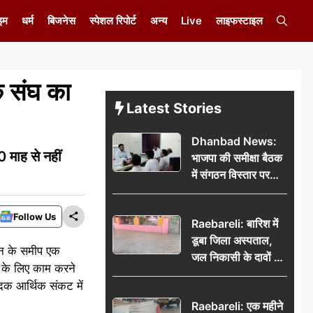
इम
धर्म
बिजनेस
स्पेशल रिपोर्ट
अन्य
Live
लाइफस्टाइल
 संघ का
Latest Stories
Dhanbad News:
माह से नहीं
भाजपा की समीक्षा बैठक
में संगठन विस्तार पर
मंथन, बीडीओ से
मिलकर सौंपा
Follow Us
Raebareli: बारिश में
जनसमस्याओं का विवरण
डूबा जिला अस्पताल,
भवन के समीप एक
जल निकासी के दावों की
ग के लिए काम करने
खुली पोल
ेदक आर्थिक संकट में
Raebareli: एक महीने