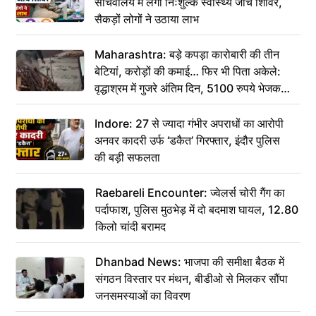
सचिवालय में लगा निःशुल्क स्वास्थ्य जांच शिविर,
सैकड़ों लोगों ने उठाया लाभ
Maharashtra: बड़े कपड़ा कारोबारी की तीन
बेटियां, करोड़ों की कमाई… फिर भी पिता अकेले:
वृद्धाश्रम में गुजरे अंतिम दिन, 5100 रुपये भेजकर
कहा– अंतिम संस्कार कर दीजिए हम नहीं आ पाएंगे
Indore: 27 से ज्यादा गंभीर अपराधों का आरोपी
अनवर कादरी उर्फ ‘डकैत’ गिरफ्तार, इंदौर पुलिस
की बड़ी सफलता
Raebareli Encounter: ज्वेलर्स चोरी गैंग का
पर्दाफाश, पुलिस मुठभेड़ में दो बदमाश घायल, 12.80
किलो चांदी बरामद
Dhanbad News: भाजपा की समीक्षा बैठक में
संगठन विस्तार पर मंथन, बीडीओ से मिलकर सौंपा
जनसमस्याओं का विवरण