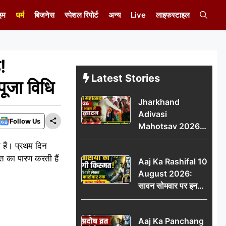
इम
धर्म
बिजनेस
स्पेशल रिपोर्ट
अन्य
Live
लाइफस्टाइल
!
Latest Stories
 पूजा विधि
Jharkhand
Adivasi
Follow Us
Mahotsav 2026
का नगर भवन में भव्य
ी हैं। प्रथम दिन
उद्घाटन, लोकनृत्य और
त का पारण करती हैं
Aaj Ka Rashifal 10
पारंपरिक प्रस्तुतियों ने
August 2026:
मोहा मन
सावन सोमवार पर इन
राशियों की चमकेगी
किस्मत, धन लाभ से
Aaj Ka Panchang
लेकर नौकरी-कारोबार