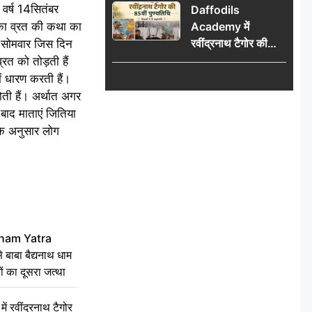
स वर्ष 14सितंबर
Daffodils
का दूसरा जत्था
रिका व्रत की कथा का
Academy में
रवींद्रनाथ टैगोर की
बर सोमवार जिस दिन
85वीं पुण्यतिथि मनाई
रत को तोड़ती हैं
गई, शिक्षकों ने दी
ें धारण करती हैं।
श्रद्धांजलि
ोती हैं। अर्थात अगर
 बाद माताएं जितिया
के अनुसार लोग
ham Yatra
बाबा बैद्यनाथ धाम
ं का दूसरा जत्था
रवींद्रनाथ टैगोर