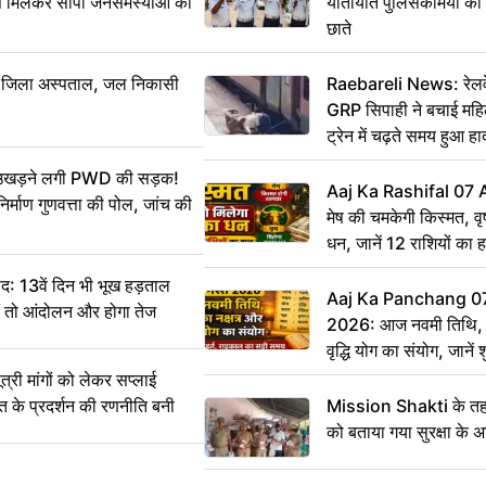
से मिलकर सौंपा जनसमस्याओं का
यातायात पुलिसकर्मियों क
छाते
बा जिला अस्पताल, जल निकासी
Raebareli News: रेलवे 
GRP सिपाही ने बचाई मह
ट्रेन में चढ़ते समय हुआ 
CCTV में कैद
ं उखड़ने लगी PWD की सड़क!
Aaj Ka Rashifal 07
िर्माण गुणवत्ता की पोल, जांच की
मेष की चमकेगी किस्मत, व
धन, जानें 12 राशियों का 
: 13वें दिन भी भूख हड़ताल
Aaj Ka Panchang 0
ीं तो आंदोलन और होगा तेज
2026: आज नवमी तिथि, क
वृद्धि योग का संयोग, जानें श
का सही समय
ी मांगों को लेकर सप्लाई
्त के प्रदर्शन की रणनीति बनी
Mission Shakti के तहत
को बताया गया सुरक्षा के 