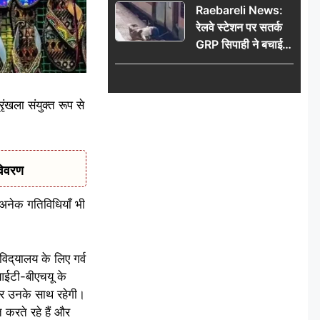
Raebareli News:
रेलवे स्टेशन पर सतर्क
GRP सिपाही ने बचाई
महिला की जान, चलती
ट्रेन में चढ़ते समय हुआ
हादसा टला; घटना
ंखला संयुक्त रूप से
CCTV में कैद
विवरण
व अनेक गतिविधियाँ भी
िद्‌यालय के लिए गर्व
ईआईटी-बीएचयू के
 भर उनके साथ रहेगी।
 करते रहे हैं और