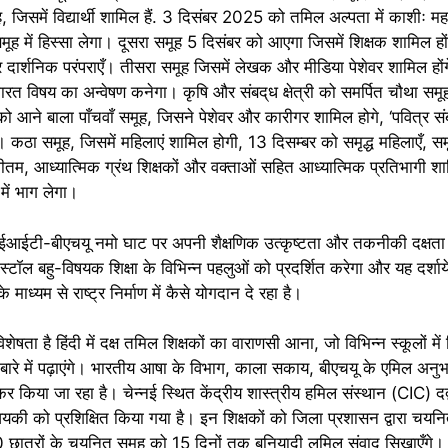
, जिसमें वि‌द्यार्थी शामिल हैं. 3 दिसंबर 2025 को तमिल अल्पता में काशीः म
में हिस्सा लेगा। दूसरा समूह 5 दिसंबर को आएगा जिसमें शिक्षक शामिल ह
ार्शनिक परंपराएँ। तीसरा समूह जिसमें लेखक और मीडिया पेशेवर शामिल होंग
भारत विषय का अन्वेषण कनेगा। कृषि और संबद्‌ध क्षेत्री को समर्पित चौथा स
को आने बाला पाँचवाँ समूह, जिसने पेशेवर और कारीगर शामिल होगे, ‘पवित्र स
ा। कठा समूह, जिसमें महिलाएं शामिल होगी, 13 दिसम्बर को समृद्ध महिलाएँ, सम
ीतम, आध्यात्मिक ग्रंथ शिक्षकों और वक्ताओं सहित आध्यात्मिक प्रतिभागी शा
में भाग लेगा।
ईआईटी-बीएचयू नमो घाट पर अपनी शैक्षणिक उत्कृष्टता और तकनीकी दक्षता क
 स्टॉल बहु-विषयक शिक्षा के विभिन्न पहलुओं को प्रदर्शित करेगा और यह दर्शाय
के माध्यम से राष्ट्र निर्माण में कैसे योगदान दे रहा है।
ता है हिंदी में दक्ष तमिल शिक्षकों का वाराणसी आना, जो विभिन्न स्कूलों में व
े में पढ़ाएंगे। भारतीय आषा के विभाग, काला सकाय, बीएचयू के एमिल अनुभ
िया जा रहा है। चेन्नई स्थित केंद्रीय शास्त्रीय हमिल संस्थान (CIC) द‌द्
यकी को प्रशिक्षित किया गया है। इन शिक्षकों को जिला प्रशासन ‌द्वारा चयन
0 छात्रों के चयनित समूह को 15 दिनों तक बुनियादी लमिल संवाद सिखाएँगे। C