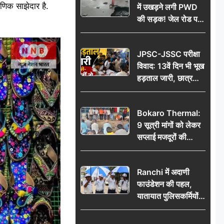
षणिक साझेदार है.
में उखड़ने लगी PWD
की सड़क! जेल रोड पर
गड्ढे ने खोली निर्माण
गुणवत्ता की पोल, जांच
JPSC-JSSC परीक्षा
की उठी मांग
विवाद: 13वें दिन भी भूख
हड़ताल जारी, छात्र
बोले- जांच नहीं तो
आंदोलन और होगा तेज
Bokaro Thermal:
9 सूत्री मांगों को लेकर
सप्लाई मजदूरों की
हुंकार, 12 अगस्त के
प्रदर्शन की रणनीति बनी
Ranchi में अदाणी
फाउंडेशन की पहल,
यातायात पुलिसकर्मियों
को वितरित किए गए छाते