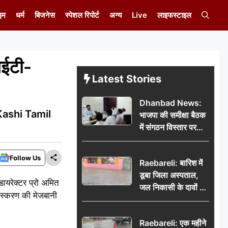
इम
धर्म
बिजनेस
स्पेशल रिपोर्ट
अन्य
Live
लाइफस्टाइल
ईटी-
Latest Stories
Dhanbad News:
 ( Kashi Tamil
भाजपा की समीक्षा बैठक
में संगठन विस्तार पर
मंथन, बीडीओ से
मिलकर सौंपा
Follow Us
Raebareli: बारिश में
जनसमस्याओं का विवरण
डूबा जिला अस्पताल,
ायरेक्टर प्रो अमित
जल निकासी के दावों की
संस्करण की मेजबानी
खुली पोल
Raebareli: एक महीने