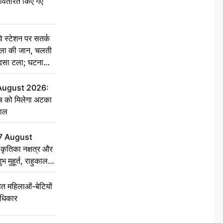
ो वितरित किए गए
स्टेशन पर सतर्क
िला की जान, चलती
हादसा टला; घटना
 August 2026:
ृष को मिलेगा अटका
हाल
7 August
ृतिका नक्षत्र और
ुभ मुहूर्त, राहुकाल
 महिलाओं-बेटियों
अधिकार