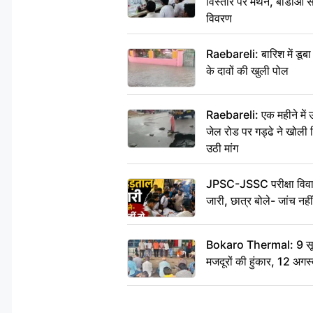
विस्तार पर मंथन, बीडीओ 
विवरण
Raebareli: बारिश में डू
के दावों की खुली पोल
Raebareli: एक महीने मे
जेल रोड पर गड्ढे ने खोली न
उठी मांग
JPSC-JSSC परीक्षा विवाद
जारी, छात्र बोले- जांच नह
Bokaro Thermal: 9 सूत्र
मजदूरों की हुंकार, 12 अगस