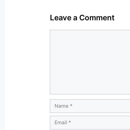
Leave a Comment
Comment
Name
Email