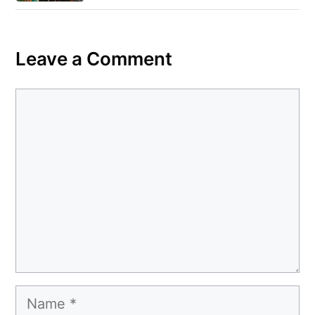
Leave a Comment
Comment
Name